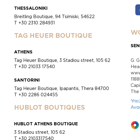
THESSALONIKI
Breitling Boutique, 94 Tsimiski, 54622
T +30 2310 284931
WO
TAG HEUER BOUTIQUE
SEN
ATHENS
Tag Heuer Boutique, 3 Stadiou street, 105 62
G. G
T +30 21033 17540
Head
www.
118
SANTORINI
Cap
Tag Heuer Boutique, Ipapantis, Thera 84700
Τhe 
T +30 2286 024455
Υπε
HUBLOT BOUTIQUES
Ανα
HUBLOT ATHENS BOUTIQUE
3 Stadiou street, 105 62
T +30 2103317540