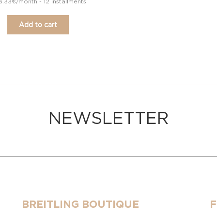
3.33€/month - 12 installments
Add to cart
NEWSLETTER
BREITLING BOUTIQUE