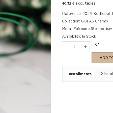
excl. taxes
40,32
€
Reference: 2026-Kettlebell
Collection: GOFAS Charms
Metal: Eπίχρυσo 18 καρατίων
Availability
:
In Stock
GOFAS
-
+
Lucky
ADD T
Charm
Installments
2026
-
Kettlebell
(Necklace)