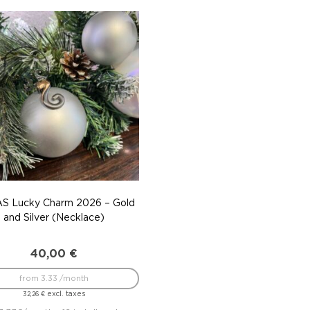
S Lucky Charm 2026 – Gold
and Silver (Necklace)
40,00
€
from 3.33 /month
excl. taxes
32,26
€