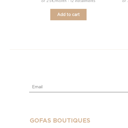
or 2.5€/month - 12 installments
or 
Add to cart
GOFAS BOUTIQUES