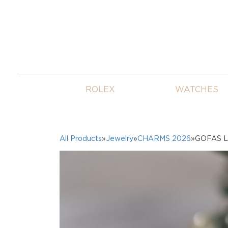
ROLEX
WATCHES
All Products
»
Jewelry
»
CHARMS 2026
»GOFAS Lu