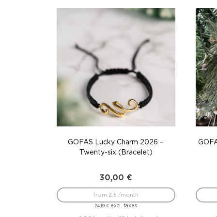
GOFAS Lucky Charm 2026 –
GOFA
Twenty-six (Bracelet)
30,00
€
from 2.5 /month
excl. taxes
24,19
€